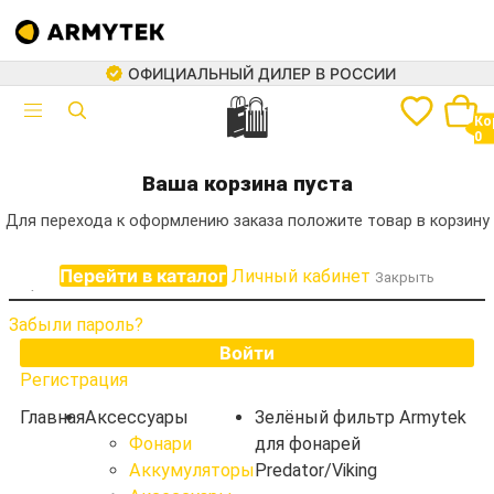
ОФИЦИАЛЬНЫЙ ДИЛЕР В РОССИИ
+7 (499) 460-05-73
🛍
Авторизация
Ко
0
Электронная почта
Ваша корзина пуста
Для перехода к оформлению заказа положите товар в корзину
Пароль
Перейти в каталог
Личный кабинет
Закрыть
Каталог
Забыли пароль?
Фонари
Войти
Аккумуляторы
Регистрация
Зарядные устройства
Крепления
Главная
Аксессуары
Зелёный фильтр Armytek
Выносные кнопки
Фонари
для фонарей
Аккумуляторы
Predator/Viking