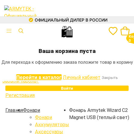
ОФИЦИАЛЬНЫЙ ДИЛЕР В РОССИИ
🛍
Авторизация
Ко
Электронная почта
0
+7 (499) 460-05-73
Ваша корзина пуста
Пароль
Для перехода к оформлению заказа положите товар в корзину
Перейти в каталог
Личный кабинет
Закрыть
Забыли пароль?
Войти
Регистрация
Каталог
Главная
Фонари
Фонарь Armytek Wizard C2
Фонари
Magnet USB (теплый свет)
Фонари
Аккумуляторы
Аккумуляторы
Аксессуары
Зарядные устройства