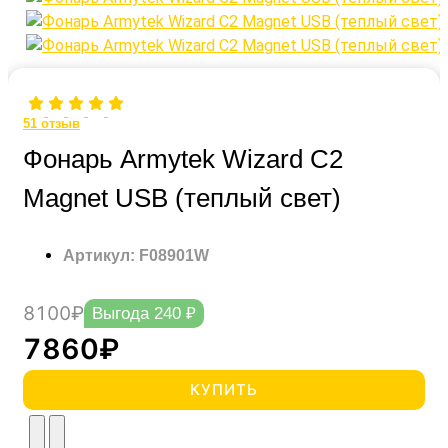
51
отзыв
Фонарь Armytek Wizard C2
Magnet USB (теплый свет)
Артикул: F08901W
8100₽
Выгода 240 ₽
7860₽
КУПИТЬ