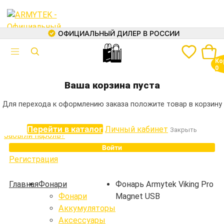
ОФИЦИАЛЬНЫЙ ДИЛЕР В РОССИИ
🛍
Авторизация
Ко
Электронная почта
0
+7 (499) 460-05-73
Ваша корзина пуста
Пароль
Для перехода к оформлению заказа положите товар в корзину
Перейти в каталог
Личный кабинет
Закрыть
Забыли пароль?
Войти
Регистрация
Каталог
Главная
Фонари
Фонарь Armytek Viking Pro
Фонари
Magnet USB
Фонари
Аккумуляторы
Аккумуляторы
Аксессуары
Зарядные устройства