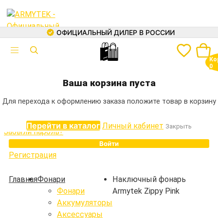
ОФИЦИАЛЬНЫЙ ДИЛЕР В РОССИИ
🛍
Авторизация
Ко
Электронная почта
0
+7 (499) 460-05-73
Ваша корзина пуста
Пароль
Для перехода к оформлению заказа положите товар в корзину
Перейти в каталог
Личный кабинет
Закрыть
Забыли пароль?
Войти
Регистрация
Каталог
Главная
Фонари
Наключный фонарь
Фонари
Armytek Zippy Pink
Фонари
Аккумуляторы
Аккумуляторы
Аксессуары
Зарядные устройства