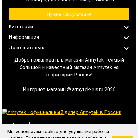
Нужна консультация
Категории
Информация
Дополнительно
Добро пожаловать в магазин Armytek - самый
большой и известный магазин Armytek на
территории России!
Интернет магазин © armytek-rus.ru 2026
Вся информация на сайте носит исключительно
Мы используем cookies для улучшения работы
информационный характер и ни при каких условиях не