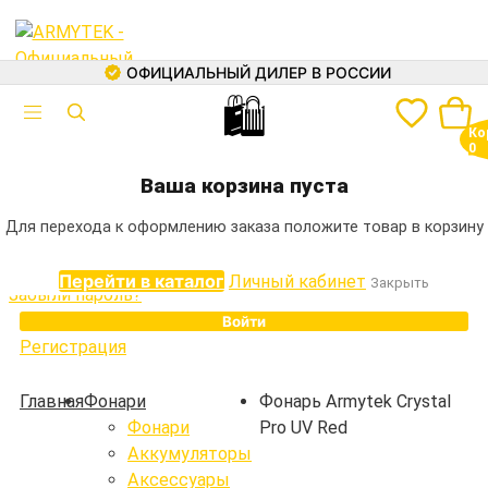
ОФИЦИАЛЬНЫЙ ДИЛЕР В РОССИИ
🛍
Авторизация
Ко
Электронная почта
0
+7 (499) 460-05-73
Ваша корзина пуста
Пароль
Для перехода к оформлению заказа положите товар в корзину
Перейти в каталог
Личный кабинет
Закрыть
Забыли пароль?
Войти
Регистрация
Каталог
Главная
Фонари
Фонарь Armytek Crystal
Фонари
Pro UV Red
Фонари
Аккумуляторы
Аккумуляторы
Аксессуары
Зарядные устройства