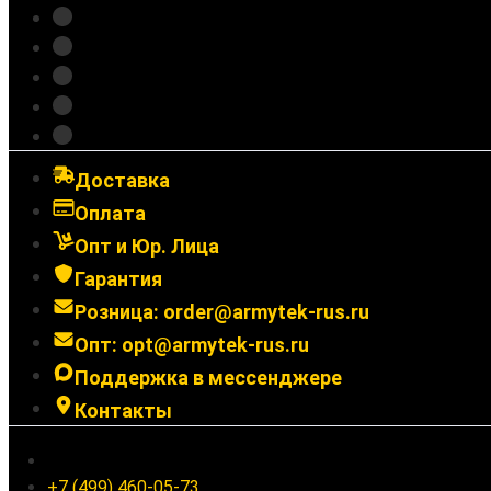
Зарядные устройства
Крепления
Выносные кнопки
Аксессуары
Подарочные сертификаты
Доставка
Оплата
Опт и Юр. Лица
Гарантия
Розница: order@armytek-rus.ru
Опт: opt@armytek-rus.ru
Поддержка в мессенджере
Контакты
Ленинградское шоссе 94к1, г. Москва
+7 (499) 460-05-73