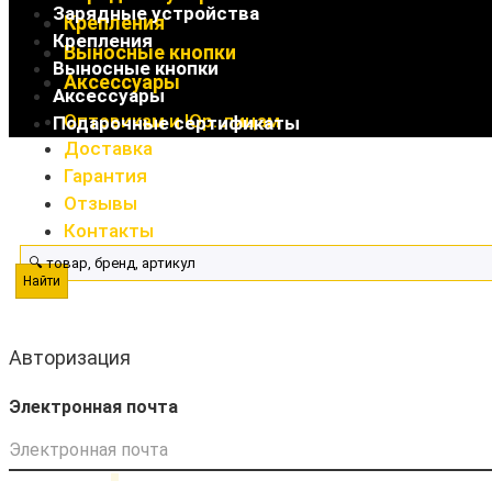
Зарядные устройства
Крепления
Крепления
Выносные кнопки
Выносные кнопки
Аксессуары
Аксессуары
Оптовикам и Юр. лицам
Подарочные сертификаты
Доставка
Гарантия
Отзывы
Контакты
Найти
Авторизация
Электронная почта