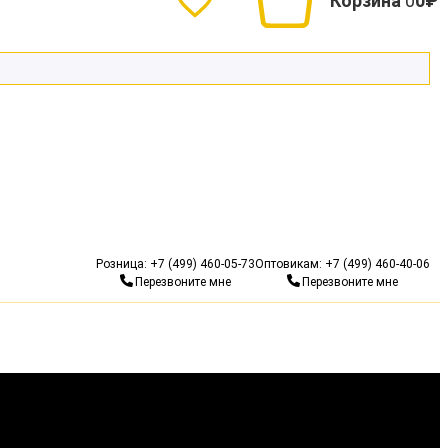
Корзина
0
0₽
Гарантия 10 лет
Бесп
Розница:
+7 (499) 460-05-73
Оптовикам:
+7 (499) 460-40-06
Перезвоните мне
Перезвоните мне