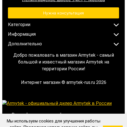
Нужна консультация
Категории
Информация
Дополнительно
Добро пожаловать в магазин Armytek - самый
большой и известный магазин Armytek на
территории России!
Интернет магазин © armytek-rus.ru 2026
Вся информация на сайте носит исключительно
Мы используем cookies для улучшения работы
информационный характер и ни при каких условиях не