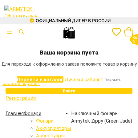
ОФИЦИАЛЬНЫЙ ДИЛЕР В РОССИИ
🛍
Авторизация
Ко
Электронная почта
0
+7 (499) 460-05-73
Ваша корзина пуста
Пароль
Для перехода к оформлению заказа положите товар в корзину
Перейти в каталог
Личный кабинет
Закрыть
Забыли пароль?
Войти
Регистрация
Каталог
Главная
Фонари
Наключный фонарь
Фонари
Armytek Zippy (Green Jade)
Фонари
Аккумуляторы
Аккумуляторы
Аксессуары
Зарядные устройства