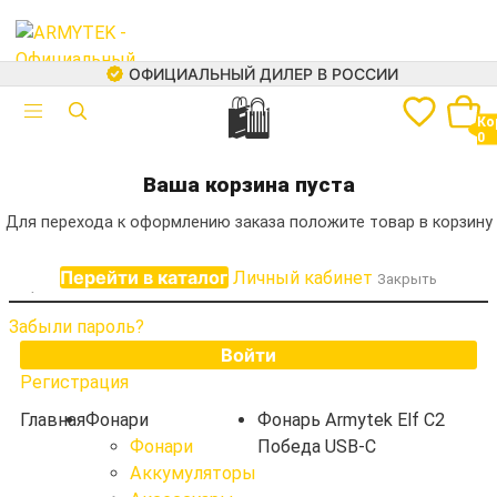
ОФИЦИАЛЬНЫЙ ДИЛЕР В РОССИИ
🛍
Авторизация
Ко
0
Электронная почта
+7 (499) 460-05-73
Ваша корзина пуста
Для перехода к оформлению заказа положите товар в корзину
Пароль
Перейти в каталог
Личный кабинет
Закрыть
Забыли пароль?
Войти
Регистрация
Каталог
Фонари
Главная
Фонари
Фонарь Armytek Elf C2
Аккумуляторы
Фонари
Победа USB-C
Зарядные устройства
Аккумуляторы