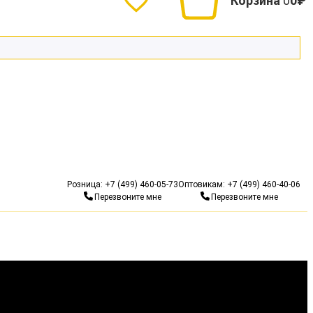
Корзина
0
0₽
Гарантия 10 лет
Бесп
Розница:
+7 (499) 460-05-73
Оптовикам:
+7 (499) 460-40-06
Перезвоните мне
Перезвоните мне