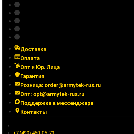
Зарядные устройства
Крепления
Выносные кнопки
Аксессуары
Подарочные сертификаты
Доставка
Оплата
Опт и Юр. Лица
Гарантия
Розница: order@armytek-rus.ru
Опт: opt@armytek-rus.ru
Поддержка в мессенджере
Контакты
Ленинградское шоссе 94к1, г. Москва
+7 (499) 460-05-73