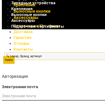
Зарядные устройства
Крепления
Крепления
Выносные кнопки
Выносные кнопки
Аксессуары
Аксессуары
Оптовикам и Юр. лицам
Подарочные сертификаты
Доставка
Гарантия
Отзывы
Контакты
Найти
Авторизация
Электронная почта