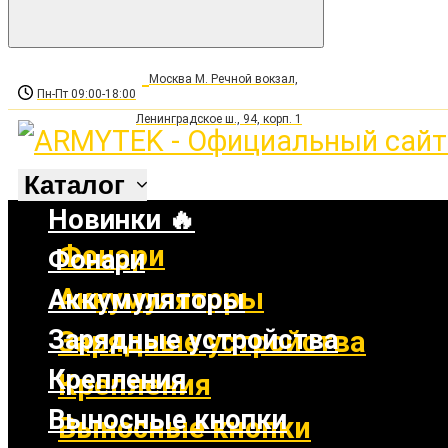
Москва М. Речной вокзал,
Пн-Пт 09:00-18:00
Ленинградское ш., 94, корп. 1
Каталог
Новинки 🔥
Фонари
Фонари
Аккумуляторы
Аккумуляторы
Зарядные устройства
Зарядные устройства
Крепления
Крепления
Выносные кнопки
Выносные кнопки