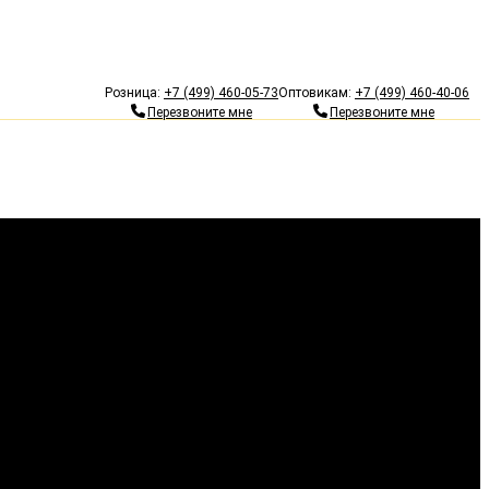
Гарантия 10 лет
Бесп
Розница:
+7 (499) 460-05-73
Оптовикам:
+7 (499) 460-40-06
Перезвоните мне
Перезвоните мне