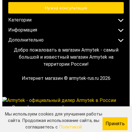
Нужна консультация
Категории
Информация
Дополнительно
Добро пожаловать в магазин Armytek - самый
большой и известный магазин Armytek на
территории России!
Интернет магазин © armytek-rus.ru 2026
Вся информация на сайте носит исключительно
Мы используем cookies для улучшения работы
информационный характер и ни при каких условиях не
сайта. Продолжая использование сайта, вы
является публичной офертой, определяемой
Принять
соглашаетесь с
Политикой
положением Статьи 437(2) Гражданского кодекса РФ.