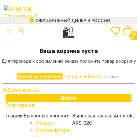
ОФИЦИАЛЬНЫЙ ДИЛЕР В РОССИИ
🛍
Авторизация
Ко
0
Электронная почта
+7 (499) 460-05-73
Ваша корзина пуста
Для перехода к оформлению заказа положите товар в корзину
Пароль
Перейти в каталог
Личный кабинет
Закрыть
Забыли пароль?
Войти
Регистрация
Каталог
Фонари
Главная
Выносные кнопки
Выносная кнопка Armytek
Аккумуляторы
Фонари
ARS-02C
Зарядные устройства
Аккумуляторы