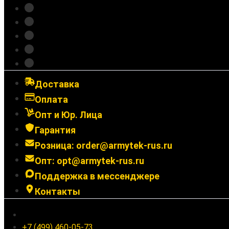
Зарядные устройства
Крепления
Выносные кнопки
Аксессуары
Подарочные сертификаты
Доставка
Оплата
Опт и Юр. Лица
Гарантия
Розница: order@armytek-rus.ru
Опт: opt@armytek-rus.ru
Поддержка в мессенджере
Контакты
Ленинградское шоссе 94к1, г. Москва
+7 (499) 460-05-73