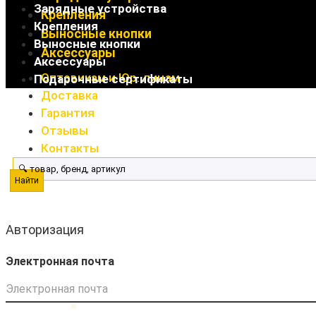
Зарядные устройства
Крепления
Крепления
Выносные кнопки
Выносные кнопки
Аксессуары
Аксессуары
Оптовикам и Юр. лицам
Подарочные сертификаты
Доставка
Гарантия
Отзывы
Контакты
Найти
Авторизация
Электронная почта