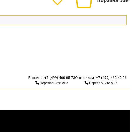
Корзина
0
0₽
Гарантия 10 лет
Бесп
Розница:
+7 (499) 460-05-73
Оптовикам:
+7 (499) 460-40-06
Перезвоните мне
Перезвоните мне