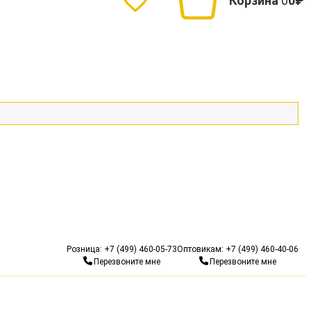
Корзина
0
0₽
Гарантия 10 лет
Бесп
Розница:
+7 (499) 460-05-73
Оптовикам:
+7 (499) 460-40-06
Перезвоните мне
Перезвоните мне