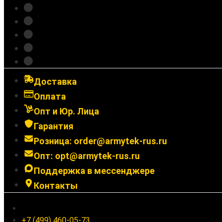
Зарядные устройства
Крепления
Выносные кнопки
Аксессуары
Подарочные сертификаты
Доставка
Оплата
Опт и Юр. Лица
Гарантия
Розница: order@armytek-rus.ru
Опт: opt@armytek-rus.ru
Поддержка в мессенджере
Контакты
Ленинградское шоссе 94к1, г. Москва
+7 (499) 460-05-73