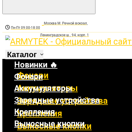
Москва М. Речной вокзал,
Пн-Пт 09:00-18:00
Ленинградское ш., 94, корп. 1
Каталог
Новинки 🔥
Фонари
Фонари
Аккумуляторы
Аккумуляторы
Зарядные устройства
Зарядные устройства
Крепления
Крепления
Выносные кнопки
Выносные кнопки