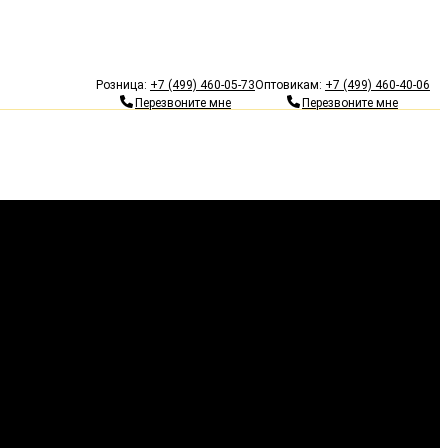
Гарантия 10 лет
Бесп
Розница:
+7 (499) 460-05-73
Оптовикам:
+7 (499) 460-40-06
Перезвоните мне
Перезвоните мне