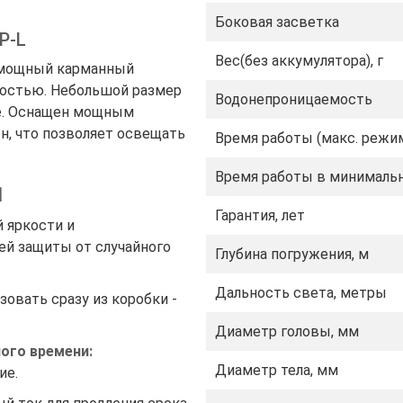
Боковая засветка
P-L
Вес(без аккумулятора), г
и мощный карманный
остью. Небольшой размер
Водонепроницаемость
се. Оснащен мощным
, что позволяет освещать
Время работы (макс. режи
Время работы в минималь
1
Гарантия, лет
 яркости и
ей защиты от случайного
Глубина погружения, м
Дальность света, метры
зовать сразу из коробки -
Диаметр головы, мм
ого времени:
Диаметр тела, мм
ие.