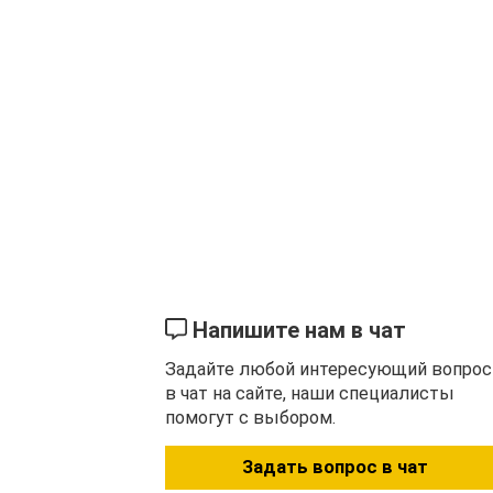
Более
эффективен
для освещения в условиях пл
туман или дождь, так как он позволяет лучше р
Рекомендуется применять
в производственных
помещениях, так как позволяет лучше видеть д
точных работ.
Способствует повышению концентрации и бодрс
подходящим для использования в рабочих и учеб
При использовании в осветительных приборах L
стабильная высокая яркость и
низкий уровень 
Холодный свет в фонарях
особенно полезен
в с
высокая яркость и четкость, а также в рабочих 
Напишите нам в чат
где важна точность и внимание к деталям.
Задайте любой интересующий вопрос
в чат на сайте, наши специалисты
помогут с выбором.
Задать вопрос в чат