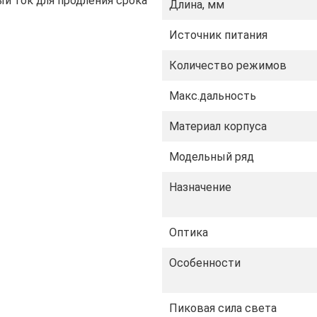
й ток для продления срока
Длина, мм
батареи и низкого уровня
Источник питания
ованиям безопасности.
Количество режимов
ее удобного повседневного
Макс.дальность
птической системы.
нажатие.
Материал корпуса
ичный дизайн.
Модельный ряд
 C1
Назначение
аря мощной электронике и
в
Оптика
 зрения” даже после
Особенности
яда и высокой температуры
ой и простая смена
Пиковая сила света