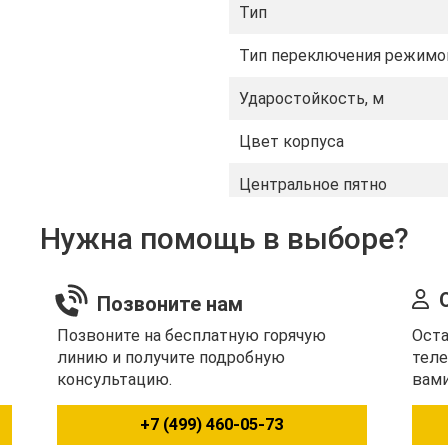
Тип
охой видимости, таких как
азличать объекты.
Тип переключения режимо
 и технических
Ударостойкость, м
етали при выполнении
Цвет корпуса
твованию, что делает его
ных условиях.
Центральное пятно
ED-технологий, сочетается
Нужна помощь в выборе?
энергопотребления
.
итуациях, где требуется
и технических условиях,
Позвоните нам
Позвоните на бесплатную горячую
Оста
линию и получите подробную
теле
консультацию.
вами
+7 (499) 460-05-73