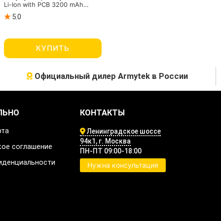
Li-Ion with PCB 3200 mAh
(защищенный)
5.0
КУПИТЬ
Официальный дилер Armytek в России
ЛЬНО
КОНТАКТЫ
рта
Ленинградское шоссе
94к1, г. Москва
кое соглашение
ПН-ПТ 09:00-18:00
иденциальности
Нужна консультация