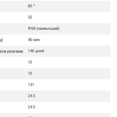
80 °
52
IP68 (наивысший)
40 мин
м)
140 дней
ном режиме
10
10
131
24.5
24.5