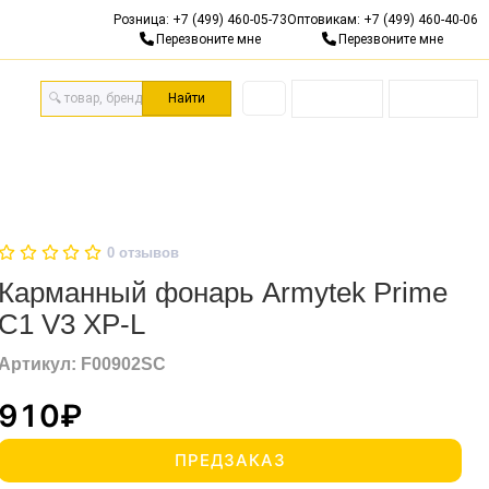
Розница:
+7 (499) 460-05-73
Оптовикам:
+7 (499) 460-40-06
Гарантия 10 лет
Бесп
Перезвоните мне
Перезвоните мне
Найти
одарочные сертификаты
0
отзывов
Карманный фонарь Armytek Prime
C1 V3 XP-L
Артикул: F00902SC
910₽
ПРЕДЗАКАЗ