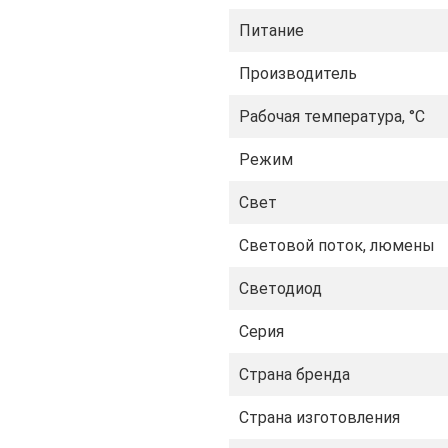
Питание
и – более 25 лет
тикальной установки для
Производитель
Рабочая температура, °C
ли – фонарь продолжает
Режим
ровки на фото в
Свет
Световой поток, люмены
еимуществ:
пературой цвета выше
Светодиод
в определенных условий и
Серия
в свою очередь,
Страна бренда
щаемых объектов. Он
ляет более четко видеть
Страна изготовления