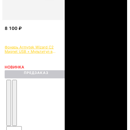
Фонарь Armytek Wizard C2
Magnet USB + Мультитул в
блистере STINGER MT-820AB-
FB
НОВИНКА
ПРЕДЗАКАЗ