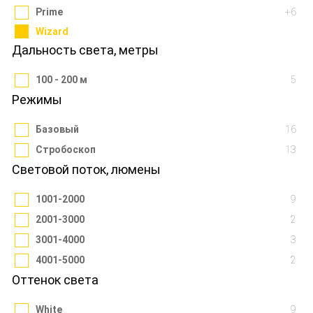
Prime
+6
Wizard
Дальность света, метры
100 - 200 м
5
Режимы
Базовый
16
Стробоскоп
13
Световой поток, люмены
1001-2000
9
2001-3000
2
3001-4000
3
4001-5000
2
Оттенок света
White
9