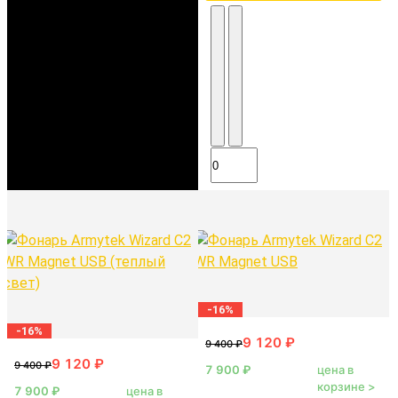
-16%
-16%
цена в
корзине >
цена в