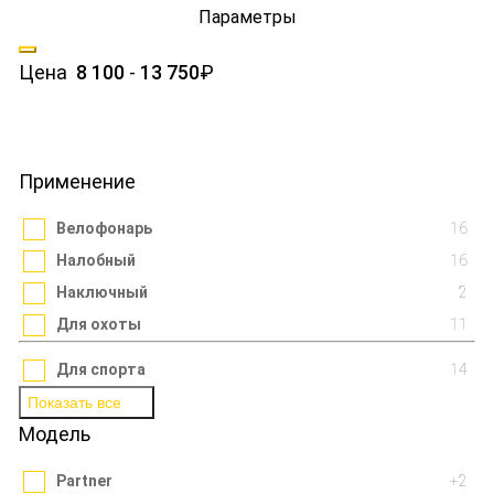
Параметры
Крепления
Выносные кнопки
Цена
8 100
-
13 750
₽
Поиск
Применение
Велофонарь
16
Налобный
16
Наключный
2
Для охоты
11
Для спорта
14
Показать все
Модель
Partner
+2