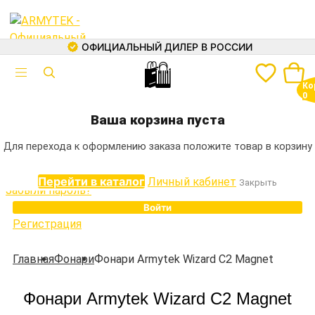
ХИТ
EXPRESS
EXPRESS
EXPRESS
EXPRESS
EXPRESS
EXPRESS
EXPRESS
EXPRESS
EXPRESS
EXPRESS
EXPRESS
EXPRESS
ОФИЦИАЛЬНЫЙ ДИЛЕР В РОССИИ
🛍
Авторизация
Ко
Электронная почта
0
+7 (499) 460-05-73
Ваша корзина пуста
Пароль
Для перехода к оформлению заказа положите товар в корзину
Перейти в каталог
Личный кабинет
Закрыть
Забыли пароль?
Войти
Регистрация
Каталог
Главная
Фонари
Фонари Armytek Wizard C2 Magnet
Фонари
Фонари Armytek Wizard C2 Magnet
Аккумуляторы
Зарядные устройства