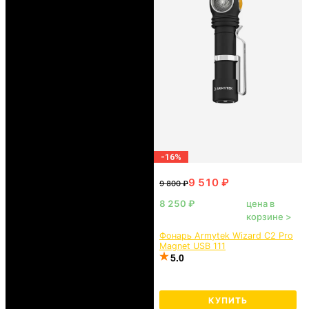
-16%
цена в
корзине >
Фонарь Armytek Wizard C2 Pro
Magnet USB 111
5.0
КУПИТЬ