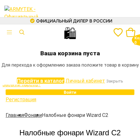
ХИТ
ХИТ
EXPRESS
EXPRESS
EXPRESS
EXPRESS
EXPRESS
EXPRESS
EXPRESS
EXPRESS
EXPRESS
EXPRESS
EXPRESS
EXPRESS
EXPRESS
ОФИЦИАЛЬНЫЙ ДИЛЕР В РОССИИ
🛍
Авторизация
Ко
Электронная почта
0
+7 (499) 460-05-73
Ваша корзина пуста
Пароль
Для перехода к оформлению заказа положите товар в корзину
Перейти в каталог
Личный кабинет
Закрыть
Забыли пароль?
Войти
Регистрация
Каталог
Главная
Фонари
Налобные фонари Wizard С2
Фонари
Налобные фонари Wizard С2
Аккумуляторы
Зарядные устройства