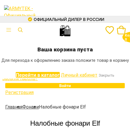
ХИТ
EXPRESS
EXPRESS
EXPRESS
EXPRESS
ОФИЦИАЛЬНЫЙ ДИЛЕР В РОССИИ
🛍
Авторизация
Ко
Электронная почта
0
+7 (499) 460-05-73
Ваша корзина пуста
Пароль
Для перехода к оформлению заказа положите товар в корзину
Перейти в каталог
Личный кабинет
Закрыть
Забыли пароль?
Войти
Регистрация
Каталог
Главная
Фонари
Налобные фонари Elf
Фонари
Налобные фонари Elf
Аккумуляторы
Зарядные устройства