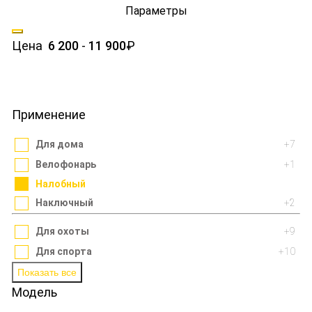
Параметры
Крепления
Выносные кнопки
Цена
6 200
-
11 900
₽
Поиск
Применение
Для дома
+7
Велофонарь
+1
Налобный
Наключный
+2
Для охоты
+9
Для спорта
+10
Показать все
Модель