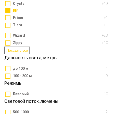
Crystal
+19
Elf
Prime
+1
Tiara
+1
Wizard
+23
Zippy
+10
Показать все
Дальность света, метры
до 100 м
1
100 - 200 м
9
Режимы
Базовый
10
Световой поток, люмены
500-1000
2